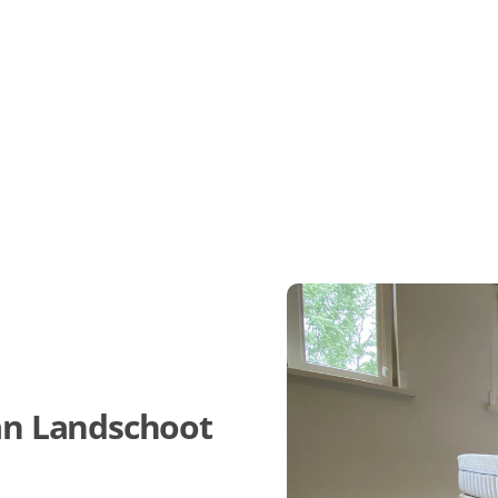
oot matrassen in Schalsum
an Landschoot 