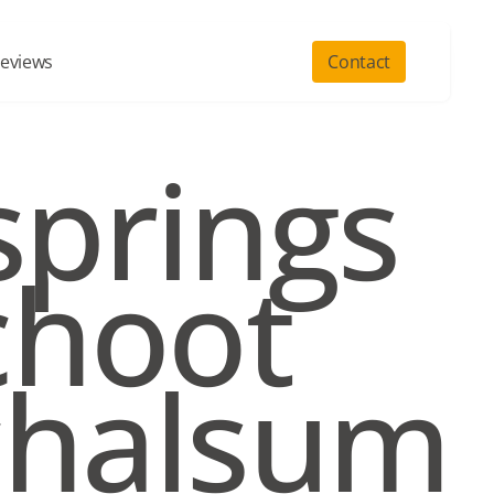
eviews
Contact
prings 
hoot 
chalsum