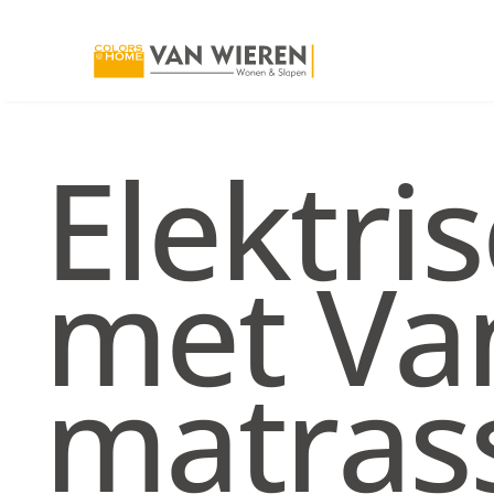
Elektri
met Va
matras