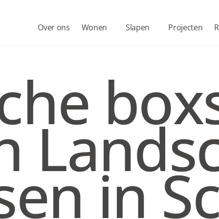
Over ons
Wonen
Slapen
Projecten
R
sche boxs
n Landsc
sen in S