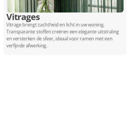
Vitrages
Vitrage brengt zachtheid en licht in uw woning. 
Transparante stoffen creëren een elegante uitstraling 
en versterken de sfeer, ideaal voor ramen met een 
verfijnde afwerking.
Gehele
Collectie
Slapen
Zorgbedden
Raamdecoratie
Vloeren
Gordijnen