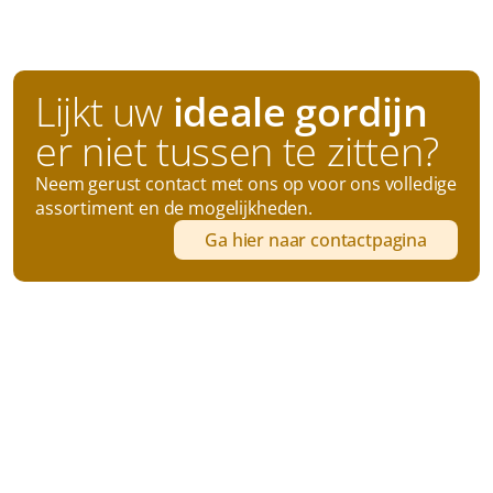
Buitenzonwering
Linnenkasten
Horren
Lijkt uw
 ideale gordijn 
Karpetten
er niet tussen te zitten?
Neem gerust contact met ons op voor ons volledige 
assortiment en de mogelijkheden.
Ga hier naar contactpagina